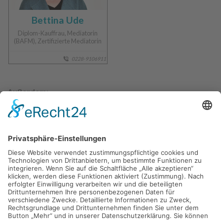
Bettina Ude
Diplom-Kauffrau, Mediatorin
(BAFM), Zertifizierte Mediatorin
0228-9106911
Außerdem:
Dr. phil. Dr. paed. Gert Mittring
Leiter des Instituts für Diagnostik und Beratung,
Schwerpunkt: (mathematische) Hochbegabung, Elffacher
Weltmeister im Kopfrechnen (Mind Sports Olympiad)
unterstützt das Team als Mentor.
Wir freuen uns auf Ihre Kontaktaufnahme, als Mediator*in im
Kontext Schule, Sponsor*in oder Kooperationsspartner*in!