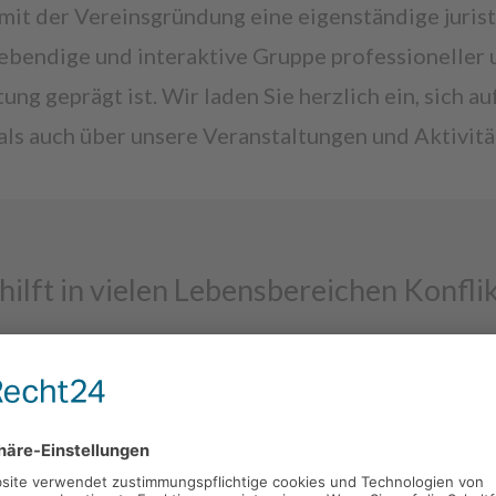
 mit der Vereinsgründung eine eigenständige juris
ebendige und interaktive Gruppe professioneller 
ng geprägt ist. Wir laden Sie herzlich ein, sich 
ls auch über unsere Veranstaltungen und Aktivitä
hilft in vielen Lebensbereichen Konflik
Mediator*innen mit Spezialisierung auf:
INTERKULTURELLE
7 Einträge