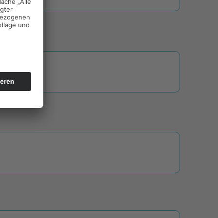
REICH
ehörden