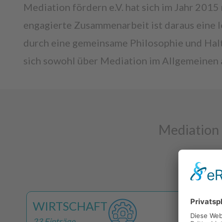
Mediation fördern e.V. hat sich im Jahr 2015
engagierte Zusammenarbeit ist daraus eine l
durch eine gemeinsame Philosophie und Haltu
sich sowohl über Mediation im Allgemeinen a
Mediation 
WIRTSCHAFT
23 Einträge