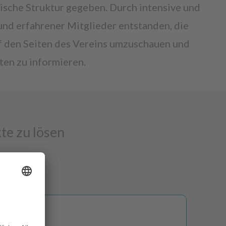
tische Struktur gegeben. Durch intensive und
und erfahrener Mitglieder entstanden, die
auf den Seiten des Vereins umzuschauen und
ten zu informieren.
te zu lösen
S