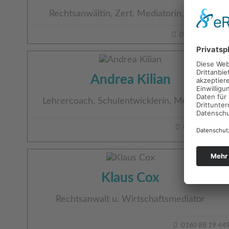
Rechtsanwältin, Zert. Mediatorin, Coach
0151 1201510
Andrea Kilian
Lehrercoach, Schulentwicklerin, Mediatorin
0172-659443
Klaus Cox
Rechtsanwalt u. Wirtschaftsmediator
0160 88 19 44