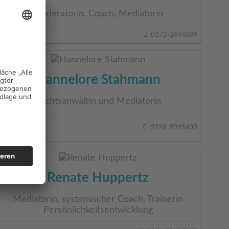
Moderatorin, Coach, Mediatorin
0172-2896689
Hannelore Stahmann
Rechtsanwältin und Mediatorin
0228-9095600
Renate Huppertz
Mediatorin, systemischer Coach, Trainerin
Persönlichkeitsentwicklung