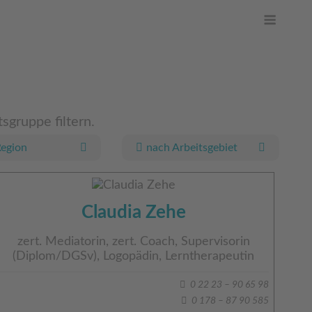
Men
sgruppe filtern.
Region
nach Arbeitsgebiet
Claudia Zehe
zert. Mediatorin, zert. Coach, Supervisorin
(Diplom/DGSv), Logopädin, Lerntherapeutin
0 22 23 – 90 65 98
0 178 – 87 90 585