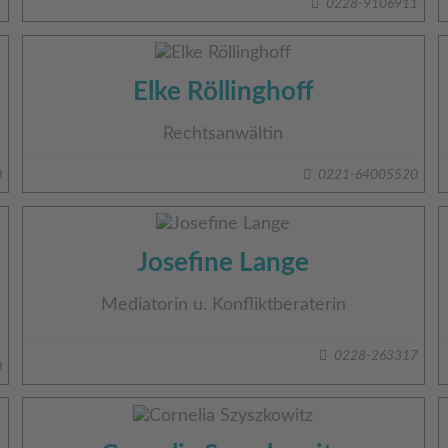
0228-9106911
Elke Röllinghoff
Rechtsanwältin
0
0221-64005520
Josefine Lange
Mediatorin u. Konfliktberaterin
0228-263317
0