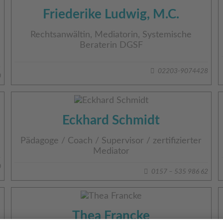
Friederike Ludwig, M.C.
Rechtsanwältin, Mediatorin, Systemische
Beraterin DGSF
02203-9074428
0
Eckhard Schmidt
Pädagoge / Coach / Supervisor / zertifizierter
Mediator
0
0157 – 535 986 62
Thea Francke