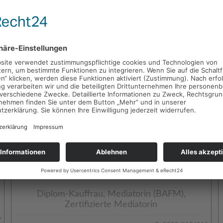
Diplom Volkswirtin & Mediatorin
1
0176-30771996
Dr. Birgitta Schuler
Mediatorin (BM®), Supervisorin (DGSv, SG),
Coach (DGSv) und Autorin
3
0160 9926 8804
Bettina Ude
Diplom-Kauffrau, Mediatorin (BAFM),
Zertifizierte Mediatorin
9