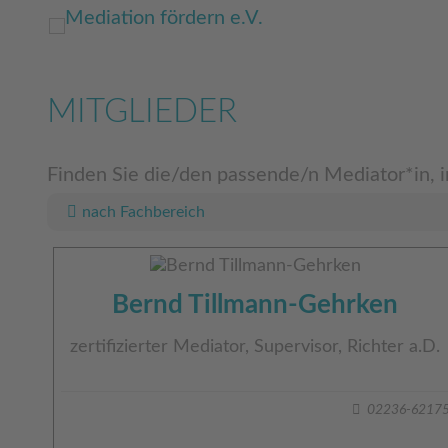
Skip
to
content
MITGLIEDER
Finden Sie die/den passende/n Mediator*in, i
nach Fachbereich
Bernd Tillmann-Gehrken
zertifizierter Mediator, Supervisor, Richter a.D.
02236-6217