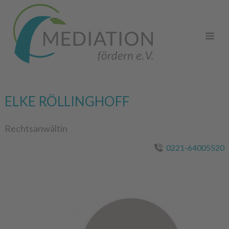
Skip
to
Me
content
ELKE RÖLLINGHOFF
Rechtsanwältin
0221-64005520