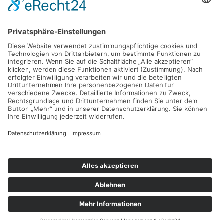
50968 Köln
0221-64005520
rainroellinghoff@aol.com
www.anwalt-scheidung.koeln
Region:
KÖLN
2026 © Mediation fördern e.V.
Impressum
Datenschutz
Kontakt
Cookie-Richtlinie