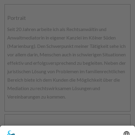
Portrait
Seit 20 Jahren arbeite ich als Rechtsanwältin und
Anwaltmediatorin in eigener Kanzlei im Kölner Süden
(Marienburg). Den Schwerpunkt meiner Tätigkeit sehe ich
vor allem darin, Menschen auch in schwierigen Situationen
effektiv und erfolgsversprechend zu begleiten. Neben der
juristischen Lösung von Problemen im familienrechtlichen
Bereich biete ich dem Kunden die Möglichkeit über die
Mediation zu rechtswirksamen Lösungen und
Vereinbarungen zu kommen.
Kontakt