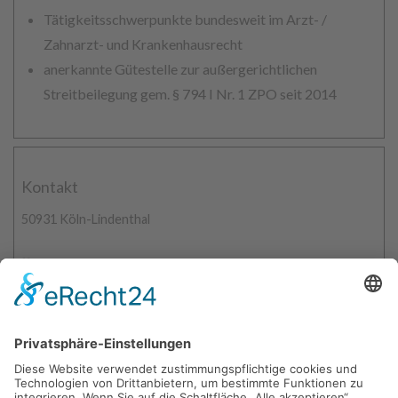
Tätigkeitsschwerpunkte bundesweit im Arzt- /
Zahnarzt- und Krankenhausrecht
anerkannte Gütestelle zur außergerichtlichen
Streitbeilegung gem. § 794 I Nr. 1 ZPO seit 2014
Kontakt
50931 Köln-Lindenthal
0221-2582699
contact@arztundrecht.de
www.arztundrecht.de