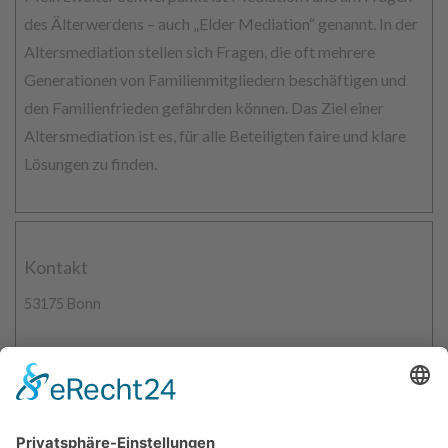
des Älterwerdens – auch „Elder Mediation“ genannt. In der
Altersmediation stellen sich Fragen, die oft mehrere
Generationen von Familienmitgliedern beschäftigen und
den Familienfrieden gefährden können. Das Ziel einer
Altersmediation ist es, für alle Beteiligten faire und klare
Lösungen zu finden.
Kontakt
53175 Bonn
0228 24371019
info@mediation-siebengebirge.de
www.mediation-siebengebirge.de