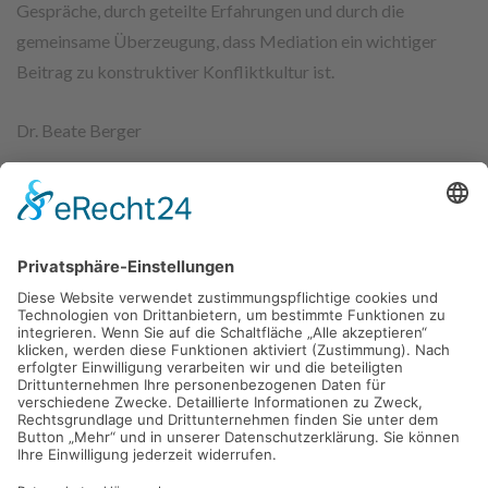
Gespräche, durch geteilte Erfahrungen und durch die
gemeinsame Überzeugung, dass Mediation ein wichtiger
Beitrag zu konstruktiver Konfliktkultur ist.
Dr. Beate Berger
Diesen Beitrag teilen
Post
VORIGER BEITRAG
Neuer Vorstand gewählt
navigation
NÄCHSTER BEITRAG
Fortbildung – ein zentrales
Anliegen des Vereins