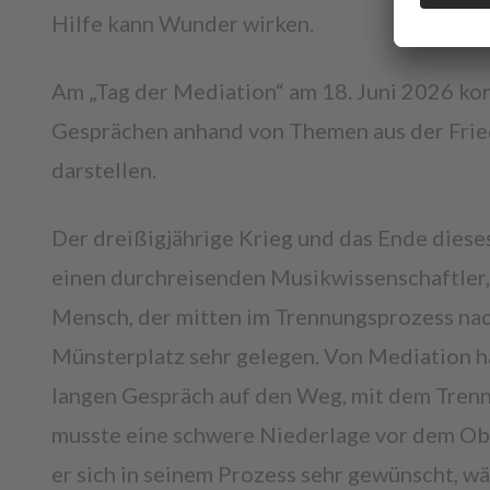
Hilfe kann Wunder wirken.
Am „Tag der Mediation“ am 18. Juni 2026 kon
Gesprächen anhand von Themen aus der Frie
darstellen.
Der dreißigjährige Krieg und das Ende dieses
einen durchreisenden Musikwissenschaftler, d
Mensch, der mitten im Trennungsprozess nac
Münsterplatz sehr gelegen. Von Mediation ha
langen Gespräch auf den Weg, mit dem Trenn
musste eine schwere Niederlage vor dem Ob
er sich in seinem Prozess sehr gewünscht, w