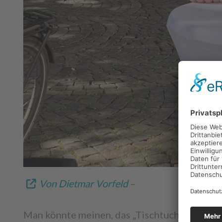
Von Dietmar Vorfeld
–
Man könnte meinen, das „Tischtuch sei zersch