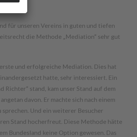
d für unseren Vereins in guten und tiefen
itsrecht die Methode „Mediation“ sehr gut
 erste und erfolgreiche Mediation. Dies hat
nandergesetzt hatte, sehr interessiert. Ein
d Richter“ stand, kam unser Stand auf dem
 angetan davon. Er machte sich nach einem
 sprechen. Und ein weiterer Besucher
ren Stand hocherfreut. Diese Methode hätte
einem Bundesland keine Option gewesen. Das