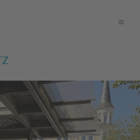
Men
TZ