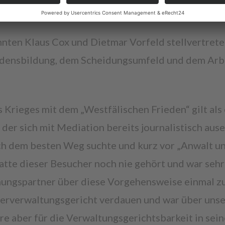
nten Klaus Cox und Dietmar Vorfeld stellvertreten
densbildung, dem Scheidungsumfeld und dem Arbe
 Krieges mit dem „Westfälischen Frieden“ gilt als
er sich mit Mediation bereits journalistisch ausei
h dem besten Weg suchte und kurz vor „Anwalt un
tte dieser Besucher noch nie gehört und war sehr
ungspartner über diese Vorgehensweise einmal zu
erverwaltungsgericht verdauen und war über unse
äre aber für die Verwaltungsgerichtsbarkeit in s