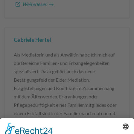
Weiterlesen
Gabriele Hertel
Als Mediatorin und als Anwältin habe ich mich auf
die Bereiche Familien- und Erbangelegenheiten
spezialisiert. Dazu gehört auch das neue
Betätigungsfeld der Elder Mediation.
Fragestellungen und Konflikte im Zusammenhang
mit dem Älterwerden, Erkrankungen oder
Pflegebedürftigkeit eines Familienmitgliedes oder
einem Erbfall sind in der Familie manchmal nur mit
Unterstützung von außen zu bewältigen.
Vorbeugend lässt sich mit Hilfe der Mediation