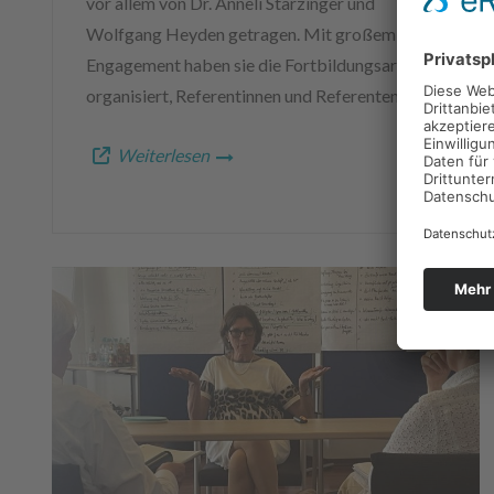
vor allem von Dr. Anneli Starzinger und
Wolfgang Heyden getragen. Mit großem
Engagement haben sie die Fortbildungsarbeit
organisiert, Referentinnen und Referenten...
Weiterlesen