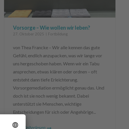
Vorsorge – Wie wollen wir leben?
27. Oktober 2025
Fortbildung
von Thea Francke – Wir alle kennen das gute
Gefühl, endlich anzupacken, was wir lange vor
uns hergeschoben haben. Wenn wir ein Tabu
ansprechen, etwas klären oder ordnen – oft
entsteht dann tiefe Erleichterung.
Vorsorgemediation ermöglicht genau das. Und
doch ist sie noch wenig bekannt. Dabei
unterstützt sie Menschen, wichtige
Entscheidungen für sich oder Angehörige...
Weiterlesen