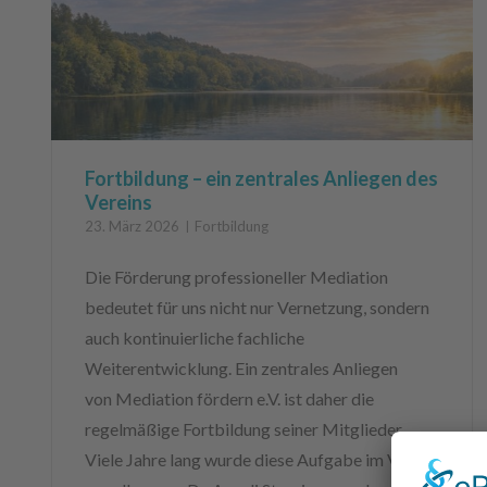
Fortbildung – ein zentrales Anliegen des
Vereins
23. März 2026
Fortbildung
Die Förderung professioneller Mediation
bedeutet für uns nicht nur Vernetzung, sondern
auch kontinuierliche fachliche
Weiterentwicklung. Ein zentrales Anliegen
von Mediation fördern e.V. ist daher die
regelmäßige Fortbildung seiner Mitglieder.
Viele Jahre lang wurde diese Aufgabe im Verein