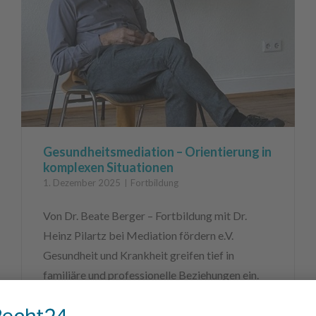
Gesundheitsmediation – Orientierung in
komplexen Situationen
1. Dezember 2025
Fortbildung
Von Dr. Beate Berger – Fortbildung mit Dr.
Heinz Pilartz bei Mediation fördern e.V.
Gesundheit und Krankheit greifen tief in
familiäre und professionelle Beziehungen ein.
Sie verändern Rollen, Erwartungen und
Verantwortlichkeiten – und sie erzeugen