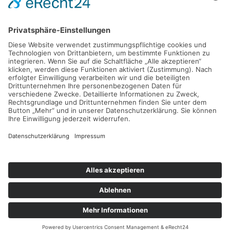
Praxis hausärztlich tätig war. Seit 2001 bin ich auch
Mediator, als ich zusammen mit meiner Frau
überlegt habe, welche zukünftige gemeinsame
Tätigkeit für uns gemeinsam denkbar sein könnte.
Im Jahr 2009 habe ich die ärztliche Tätigkeit
beendet. Seitdem arbeite ich...
Weiterlesen
2026 © Mediation fördern e.V.
Impressum
Datenschutz
Kontakt
Cookie-Richtlinie