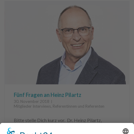
Fünf Fragen an Heinz Pilartz
30. November 2018
Mitglieder Interviews
,
Referentinnen und Referenten
Bitte stelle Dich kurz vor. Dr. Heinz Pilartz,
Familienvater, Mediziner, der viele Jahre in eigener